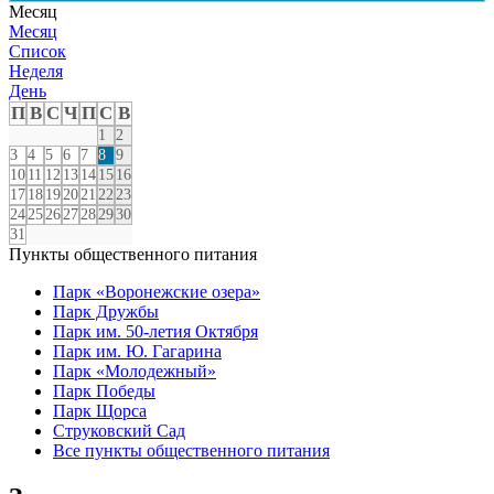
Месяц
Месяц
Список
Неделя
День
П
В
С
Ч
П
С
В
1
2
3
4
5
6
7
8
9
10
11
12
13
14
15
16
17
18
19
20
21
22
23
24
25
26
27
28
29
30
31
Пункты общественного питания
Парк «Воронежские озера»
Парк Дружбы
Парк им. 50-летия Октября
Парк им. Ю. Гагарина
Парк «Молодежный»
Парк Победы
Парк Щорса
Струковский Сад
Все пункты общественного питания