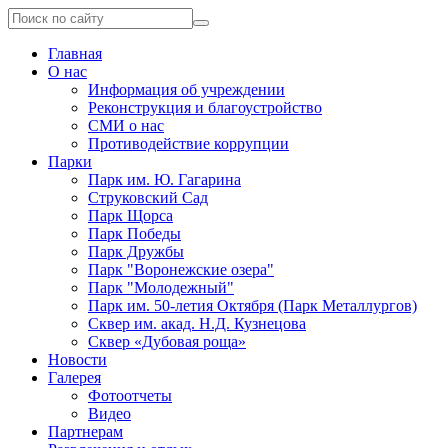
Главная
О нас
Информация об учреждении
Реконструкция и благоустройство
СМИ о нас
Противодействие коррупции
Парки
Парк им. Ю. Гагарина
Струковский Сад
Парк Щорса
Парк Победы
Парк Дружбы
Парк "Воронежские озера"
Парк "Молодежный"
Парк им. 50-летия Октября (Парк Металлургов)
Сквер им. акад. Н.Д. Кузнецова
Сквер «Дубовая роща»
Новости
Галерея
Фотоотчеты
Видео
Партнерам