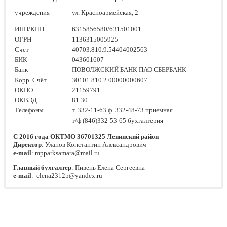
учреждения
ул. Красноармейская, 2
ИНН/КПП
6315856580/631501001
ОГРН
1136315005925
Счет
40703.810.9.54404002563
БИК
043601607
Банк
ПОВОЛЖСКИЙ БАНК ПАО СБЕРБАНК
Корр. Счёт
30101.810.2.00000000607
ОКПО
21159791
ОКВЭД
81.30
Телефоны
т. 332-11-63 ф. 332-48-73 приемная
т/ф (846)332-53-65 бухгалтерия
С 2016 года ОКТМО 36701325 Ленинский район
Директор
: Уланов Константин Александрович
е-mail
: mpparksamara@mail.ru
Главный бухгалтер
: Пивень Елена Сергеевна
е-mail
: elena2312p@yandex.ru