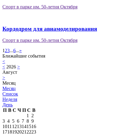
Спорт в парке им. 50-летия Октября
Кордодром для авиамоделирования
Спорт в парке им. 50-летия Октября
1
2
3
...
6
...
»
Ближайшие события
<
<
2026
>
Август
>
Месяц
Месяц
Список
Неделя
День
П
В
С
Ч
П
С
В
1
2
3
4
5
6
7
8
9
10
11
12
13
14
15
16
17
18
19
20
21
22
23