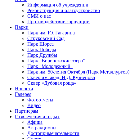
Информация об учреждении
Реконструкция и благоустройство
СМИ о нас
Противодействие коррупции
Парки
Парк им. Ю. Гагарина
Струковский Сад
Парк Щорса
Парк Победы
Парк Дружбы
Парк "Воронежские озера"
Парк "Молодежный"
Парк им. 50-летия Октября (Парк Металлургов)
Сквер им. акад. Н.Д. Кузнецова
Сквер «Дубовая роща»
Новости
Галерея
Фотоотчеты
Видео
Партнерам
Развлечения и отдых
Афиша
Аттракционы
Достопримечательности
Спорт