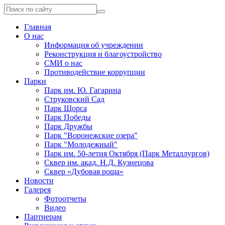
Главная
О нас
Информация об учреждении
Реконструкция и благоустройство
СМИ о нас
Противодействие коррупции
Парки
Парк им. Ю. Гагарина
Струковский Сад
Парк Щорса
Парк Победы
Парк Дружбы
Парк "Воронежские озера"
Парк "Молодежный"
Парк им. 50-летия Октября (Парк Металлургов)
Сквер им. акад. Н.Д. Кузнецова
Сквер «Дубовая роща»
Новости
Галерея
Фотоотчеты
Видео
Партнерам