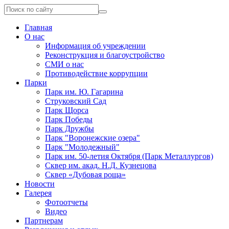
Главная
О нас
Информация об учреждении
Реконструкция и благоустройство
СМИ о нас
Противодействие коррупции
Парки
Парк им. Ю. Гагарина
Струковский Сад
Парк Щорса
Парк Победы
Парк Дружбы
Парк "Воронежские озера"
Парк "Молодежный"
Парк им. 50-летия Октября (Парк Металлургов)
Сквер им. акад. Н.Д. Кузнецова
Сквер «Дубовая роща»
Новости
Галерея
Фотоотчеты
Видео
Партнерам