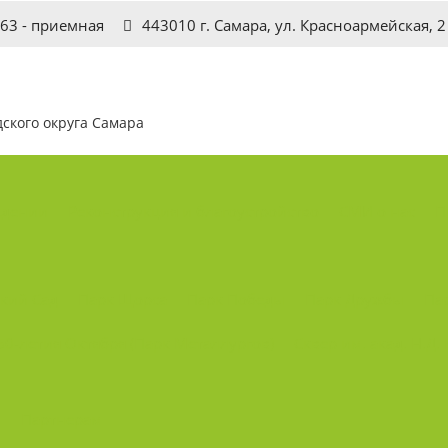
-63 - приемная
443010 г. Самара, ул. Красноармейская, 2
дского округа Самара
ждении
Реконструкция и благоустройство
СМИ о нас
П
ский Сад
Парк Щорса
Парк Победы
Парк Дружбы
Па
50-летия Октября (Парк Металлургов)
Сквер им. акад. Н.Д.
Партнерам