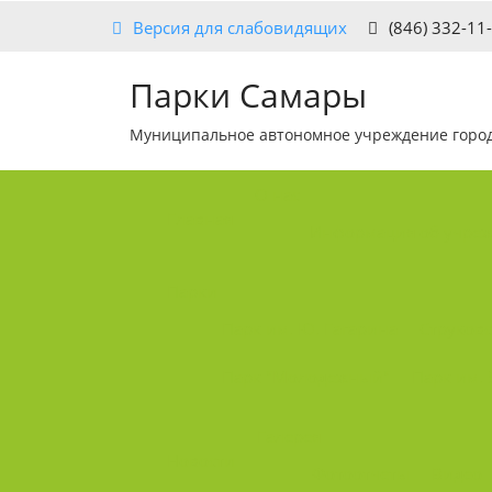
Версия для слабовидящих
(846) 332-11
Парки Самары
Муниципальное автономное учреждение
горо
О нас
Главная
Информация об учре
Парки
Парк им. Ю. Гагарина
Струков
Парк "Молодежный"
Парк им. 
Галерея
Новости
Фотоотчеты
Видео