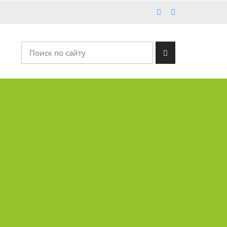
ротиводействие коррупции
рк "Воронежские озера"
 Кузнецова
Сквер «Дубовая роща»