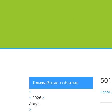
Развлечения и отдых
Афиша
Аттракционы
Достоп
Товары для праздника
Контакты
501
Ближайшие события
<
Главн
<
2026
>
Август
>