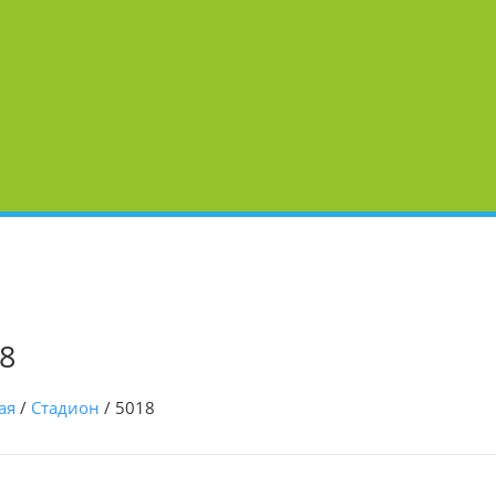
римечательности
Спорт
Пункты общественного питани
8
ая
/
Стадион
/
5018