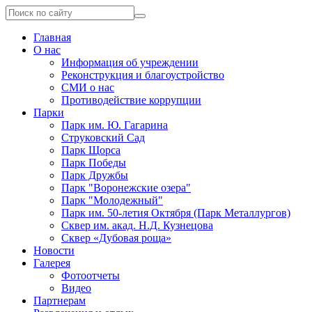
Главная
О нас
Информация об учреждении
Реконструкция и благоустройство
СМИ о нас
Противодействие коррупции
Парки
Парк им. Ю. Гагарина
Струковский Сад
Парк Щорса
Парк Победы
Парк Дружбы
Парк "Воронежские озера"
Парк "Молодежный"
Парк им. 50-летия Октября (Парк Металлургов)
Сквер им. акад. Н.Д. Кузнецова
Сквер «Дубовая роща»
Новости
Галерея
Фотоотчеты
Видео
Партнерам