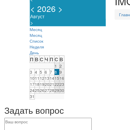
IM
<
2026
>
Глав
Август
>
Месяц
Месяц
Список
Неделя
День
П
В
С
Ч
П
С
В
1
2
3
4
5
6
7
8
9
10
11
12
13
14
15
16
17
18
19
20
21
22
23
24
25
26
27
28
29
30
31
Задать вопрос