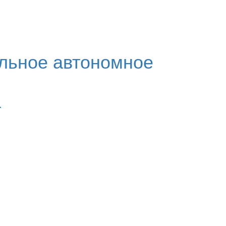
льное автономное
а