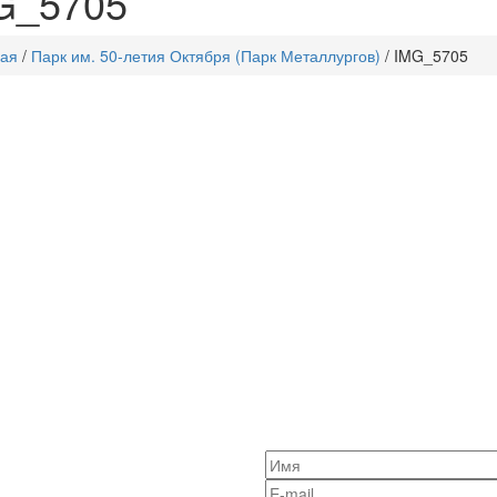
G_5705
ная
/
Парк им. 50-летия Октября (Парк Металлургов)
/
IMG_5705