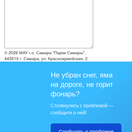
© 2026 МАУ г.о. Самара "Парки Самары",
443010 г. Самара, ул. Красноармейская, 2
Не убран снег, яма
на дороге, не горит
фонарь?
Столкнулись с проблемой —
сообщите о ней!
Сообщить о проблеме