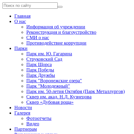
Главная
О нас
Информация об учреждении
Реконструкция и благоустройство
СМИ о нас
Противодействие коррупции
Парки
Парк им. Ю. Гагарина
Струковский Сад
Парк Щорса
Парк Победы
Парк Дружбы
Парк "Воронежские озера"
Парк "Молодежный"
Парк им. 50-летия Октября (Парк Металлургов)
Сквер им. акад. Н.Д. Кузнецова
Сквер «Дубовая роща»
Новости
Галерея
Фотоотчеты
Видео
Партнерам