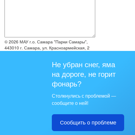
© 2026 МАУ г.о. Самара "Парки Самары",
443010 г. Самара, ул. Красноармейская, 2
Не убран снег, яма
на дороге, не горит
фонарь?
Столкнулись с проблемой —
сообщите о ней!
Сообщить о проблеме