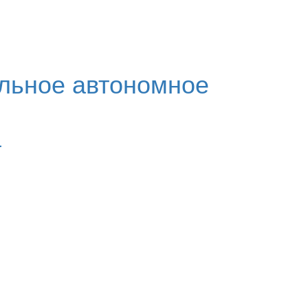
льное автономное
а