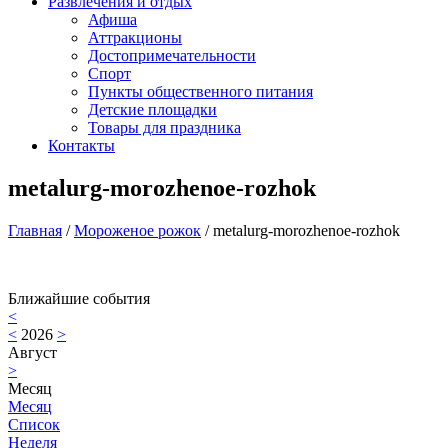
Развлечения и отдых
Афиша
Аттракционы
Достопримечательности
Спорт
Пункты общественного питания
Детские площадки
Товары для праздника
Контакты
metalurg-morozhenoe-rozhok
Главная
/
Мороженое рожок
/
metalurg-morozhenoe-rozhok
Ближайшие события
<
<
2026
>
Август
>
Месяц
Месяц
Список
Неделя