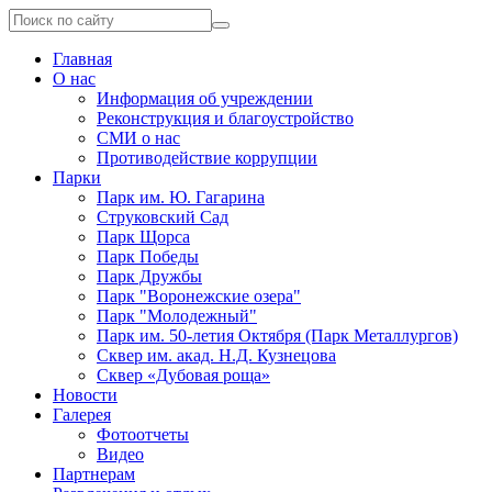
Главная
О нас
Информация об учреждении
Реконструкция и благоустройство
СМИ о нас
Противодействие коррупции
Парки
Парк им. Ю. Гагарина
Струковский Сад
Парк Щорса
Парк Победы
Парк Дружбы
Парк "Воронежские озера"
Парк "Молодежный"
Парк им. 50-летия Октября (Парк Металлургов)
Сквер им. акад. Н.Д. Кузнецова
Сквер «Дубовая роща»
Новости
Галерея
Фотоотчеты
Видео
Партнерам