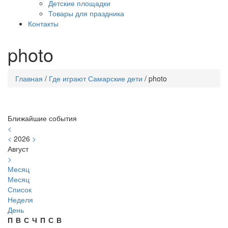
Детские площадки
Товары для праздника
Контакты
photo
Главная
/
Где играют Самарские дети
/
photo
Ближайшие события
<
<
2026
>
Август
>
Месяц
Месяц
Список
Неделя
День
П
В
С
Ч
П
С
В