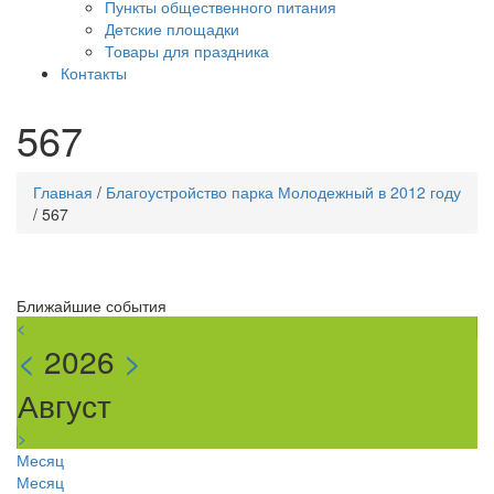
Пункты общественного питания
Детские площадки
Товары для праздника
Контакты
567
Главная
/
Благоустройство парка Молодежный в 2012 году
/
567
Ближайшие события
<
<
2026
>
Август
>
Месяц
Месяц