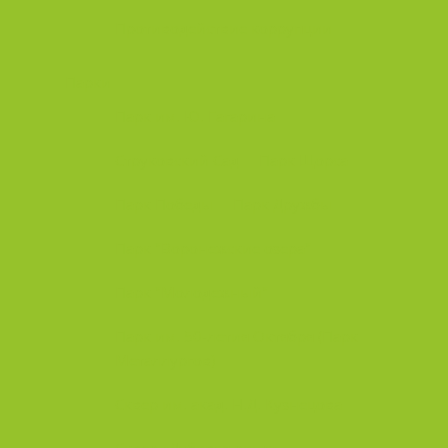
Противодействие коррупции
Парки
Парк им. Ю. Гагарина
Струковский Сад
Парк Щорса
Парк Победы
Парк Дружбы
Парк "Воронежские озера"
Парк "Молодежный"
Парк им. 50-летия Октября (Парк
Металлургов)
Сквер им. акад. Н.Д. Кузнецова