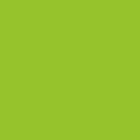
Сквер «Дубовая роща»
Галерея
Новости
Фотоотчеты
Видео
Партнерам
Развлечения и отдых
Афиша
Аттракционы
Достопримечательности
Спорт
Пункты общественного питания
Детские площадки
Товары для праздника