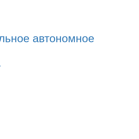
льное автономное
а