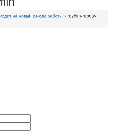
min
еходит на новый режим работы!
/
rezhim-raboty-