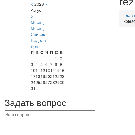
rez
<
2026
>
Август
Глав
>
koles
Месяц
Месяц
Список
Неделя
День
П
В
С
Ч
П
С
В
1
2
3
4
5
6
7
8
9
10
11
12
13
14
15
16
17
18
19
20
21
22
23
24
25
26
27
28
29
30
31
Задать вопрос