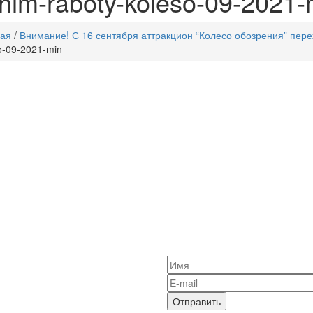
him-raboty-koleso-09-2021-
ная
/
Внимание! С 16 сентября аттракцион “Колесо обозрения” пер
o-09-2021-min