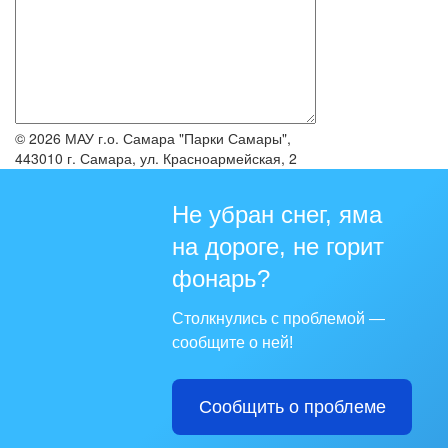
© 2026 МАУ г.о. Самара "Парки Самары",
443010 г. Самара, ул. Красноармейская, 2
Не убран снег, яма
на дороге, не горит
фонарь?
Столкнулись с проблемой —
сообщите о ней!
Сообщить о проблеме