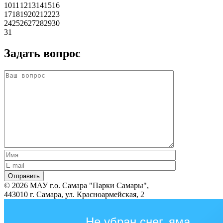
10
11
12
13
14
15
16
17
18
19
20
21
22
23
24
25
26
27
28
29
30
31
Задать вопрос
© 2026 МАУ г.о. Самара "Парки Самары",
443010 г. Самара, ул. Красноармейская, 2
Не убран снег, яма