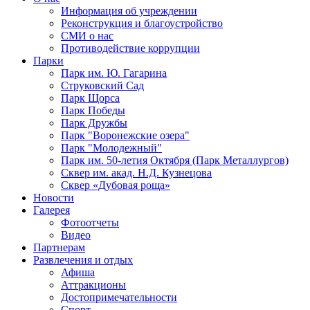
Информация об учреждении
Реконструкция и благоустройство
СМИ о нас
Противодействие коррупции
Парки
Парк им. Ю. Гагарина
Струковский Сад
Парк Щорса
Парк Победы
Парк Дружбы
Парк "Воронежские озера"
Парк "Молодежный"
Парк им. 50-летия Октября (Парк Металлургов)
Сквер им. акад. Н.Д. Кузнецова
Сквер «Дубовая роща»
Новости
Галерея
Фотоотчеты
Видео
Партнерам
Развлечения и отдых
Афиша
Аттракционы
Достопримечательности
Спорт