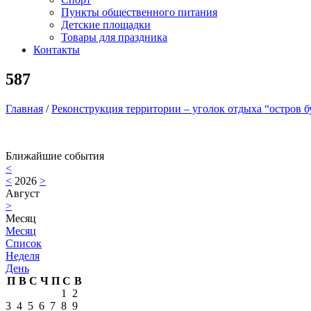
Пункты общественного питания
Детские площадки
Товары для праздника
Контакты
587
Главная
/
Реконструкция территории – уголок отдыха “остров бу
Ближайшие события
<
<
2026
>
Август
>
Месяц
Месяц
Список
Неделя
День
П
В
С
Ч
П
С
В
1
2
3
4
5
6
7
8
9