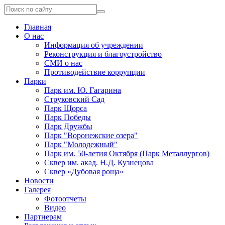
Главная
О нас
Информация об учреждении
Реконструкция и благоустройство
СМИ о нас
Противодействие коррупции
Парки
Парк им. Ю. Гагарина
Струковский Сад
Парк Щорса
Парк Победы
Парк Дружбы
Парк "Воронежские озера"
Парк "Молодежный"
Парк им. 50-летия Октября (Парк Металлургов)
Сквер им. акад. Н.Д. Кузнецова
Сквер «Дубовая роща»
Новости
Галерея
Фотоотчеты
Видео
Партнерам