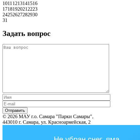
10
11
12
13
14
15
16
17
18
19
20
21
22
23
24
25
26
27
28
29
30
31
Задать вопрос
© 2026 МАУ г.о. Самара "Парки Самары",
443010 г. Самара, ул. Красноармейская, 2
Не убран снег, яма