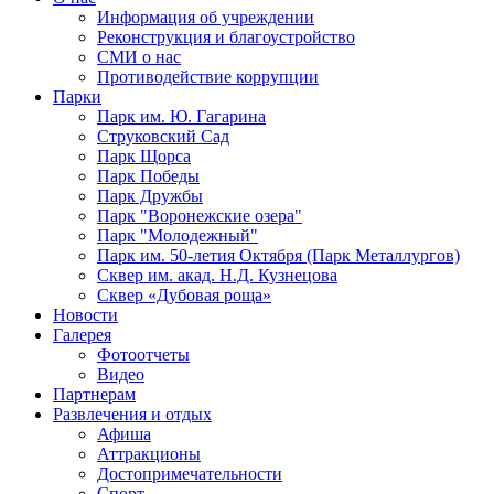
Информация об учреждении
Реконструкция и благоустройство
СМИ о нас
Противодействие коррупции
Парки
Парк им. Ю. Гагарина
Струковский Сад
Парк Щорса
Парк Победы
Парк Дружбы
Парк "Воронежские озера"
Парк "Молодежный"
Парк им. 50-летия Октября (Парк Металлургов)
Сквер им. акад. Н.Д. Кузнецова
Сквер «Дубовая роща»
Новости
Галерея
Фотоотчеты
Видео
Партнерам
Развлечения и отдых
Афиша
Аттракционы
Достопримечательности
Спорт