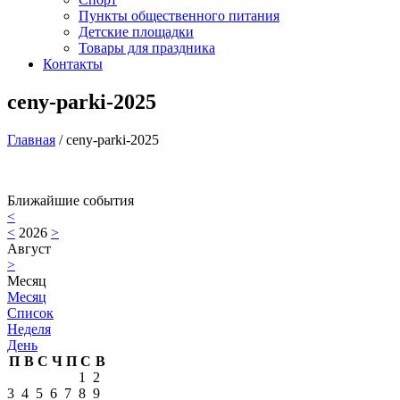
Пункты общественного питания
Детские площадки
Товары для праздника
Контакты
ceny-parki-2025
Главная
/
ceny-parki-2025
Ближайшие события
<
<
2026
>
Август
>
Месяц
Месяц
Список
Неделя
День
П
В
С
Ч
П
С
В
1
2
3
4
5
6
7
8
9