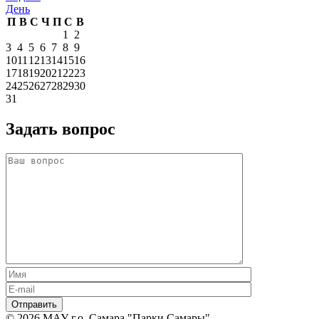
День
П
В
С
Ч
П
С
В
1
2
3
4
5
6
7
8
9
10
11
12
13
14
15
16
17
18
19
20
21
22
23
24
25
26
27
28
29
30
31
Задать вопрос
© 2026 МАУ г.о. Самара "Парки Самары",