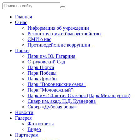
Главная
О нас
Информация об учреждении
Реконструкция и благоустройство
СМИ о нас
Противодействие коррупции
Парки
Парк им. Ю. Гагарина
Струковский Сад
Парк Щорса
Парк Победы
Парк Дружбы
Парк "Воронежские озера"
Парк "Молодежный"
Парк им. 50-летия Октября (Парк Металлургов)
Сквер им. акад. Н.Д. Кузнецова
Сквер «Дубовая роща»
Новости
Галерея
Фотоотчеты
Видео
Партнерам